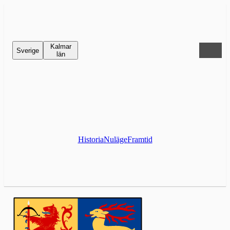
Kalmar
Sverige
län
Historia
Nuläge
Framtid