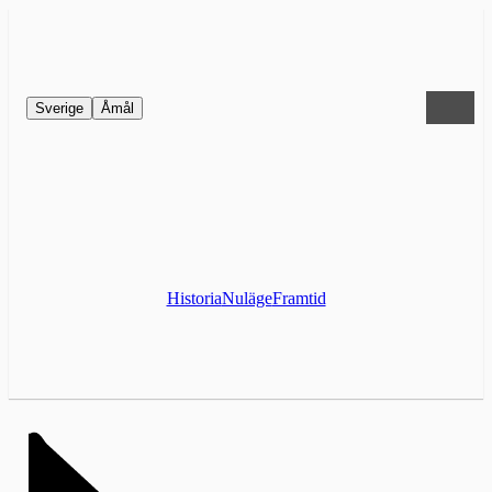
Sverige
Åmål
Historia
Nuläge
Framtid