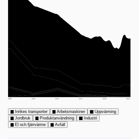
2000
2005
2010
2015
2020
2025
Inrikes transporter
Arbetsmaskiner
Uppvärming
Jordbruk
Produktanvändning
Industri
El och fjärrvärme
Avfall