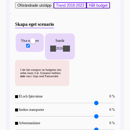
Oförändrade utsläpp
Trend 2018-2023
Håll budget
Skapa eget scenario
Visa sektorer
Startår
-
2026
+
I det här scenariot tar budgeten slut
redan inom 4 år. Scenariot bedöms
inte
vara i linje med Parisavtalet.
El och fjärrvärme
0 %
Inrikes transporter
0 %
Arbetsmaskiner
0 %