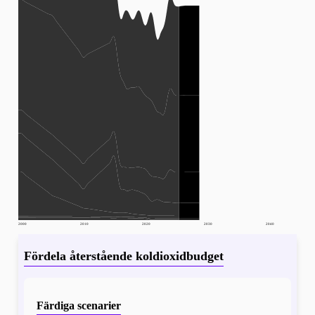
2000
2010
2020
2030
2040
Fördela återstående koldioxidbudget
Färdiga scenarier