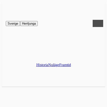
Sverige
Herrljunga
Historia
Nuläge
Framtid