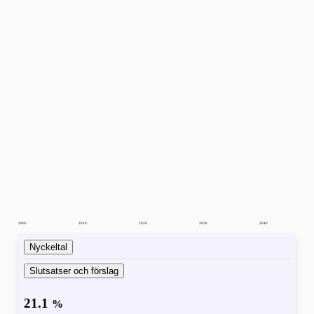
2000
2010
2020
2030
2040
Nyckeltal
Slutsatser och förslag
21.1
%