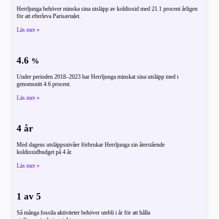
Herrljunga behöver minska sina utsläpp av koldioxid med 21.1 procent årligen
för att efterleva Parisavtalet.
Läs mer »
4.6
%
Under perioden 2018–2023 har Herrljunga minskat sina utsläpp med i
genomsnitt 4.6 procent.
Läs mer »
4 år
Med dagens utsläppsnivåer förbrukar Herrljunga sin återstående
koldioxidbudget på 4 år.
Läs mer »
1 av 5
Så många fossila aktiviteter behöver utebli i år för att hålla