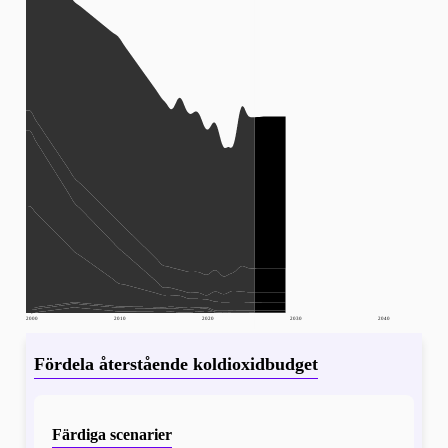
2000
2010
2020
2030
2040
Fördela återstående koldioxidbudget
Färdiga scenarier