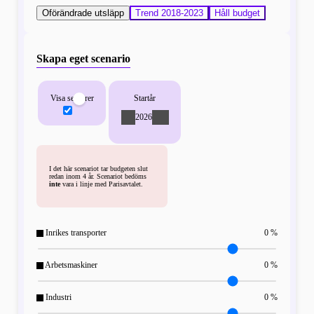
Oförändrade utsläpp
Trend 2018-2023
Håll budget
Skapa eget scenario
Visa sektorer
Startår
-
2026
+
I det här scenariot tar budgeten slut
redan inom 4 år. Scenariot bedöms
inte
vara i linje med Parisavtalet.
Inrikes transporter
0 %
Arbetsmaskiner
0 %
Industri
0 %