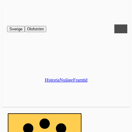
Sverige
Olofström
Historia
Nuläge
Framtid