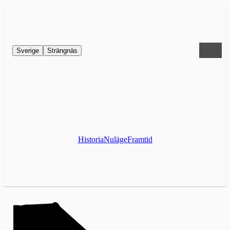
Sverige
Strängnäs
Historia
Nuläge
Framtid