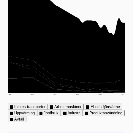
2000
2005
2010
2015
2020
2025
Inrikes transporter
Arbetsmaskiner
El och fjärrvärme
Uppvärming
Jordbruk
Industri
Produktanvändning
Avfall