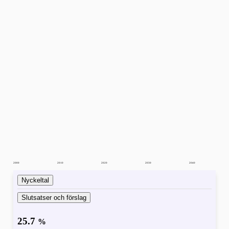
2000
2010
2020
2030
2040
Nyckeltal
Slutsatser och förslag
25.7
%