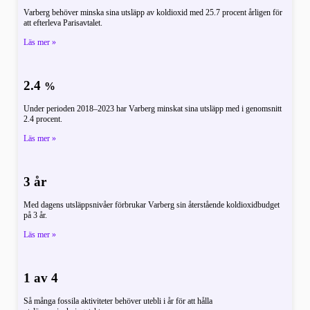
Varberg behöver minska sina utsläpp av koldioxid med 25.7 procent årligen för
att efterleva Parisavtalet.
Läs mer »
2.4
%
Under perioden 2018–2023 har Varberg minskat sina utsläpp med i genomsnitt
2.4 procent.
Läs mer »
3 år
Med dagens utsläppsnivåer förbrukar Varberg sin återstående koldioxidbudget
på 3 år.
Läs mer »
1 av 4
Så många fossila aktiviteter behöver utebli i år för att hålla