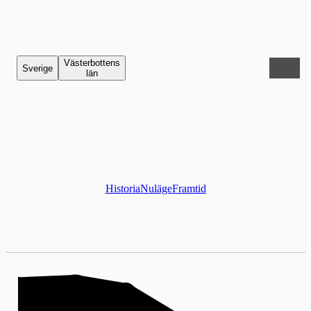
Västerbottens
Sverige
län
Historia
Nuläge
Framtid