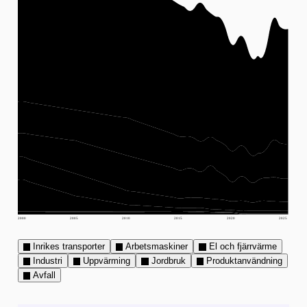
2000
2005
2010
2015
2020
2025
Inrikes transporter
Arbetsmaskiner
El och fjärrvärme
Industri
Uppvärming
Jordbruk
Produktanvändning
Avfall