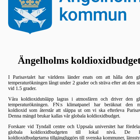
Ängelholms koldioxidbudge
I Parisavtalet har världens länder enats om att hålla den gl
temperaturökningen långt under 2 grader och sträva efter att den s
vid 1.5 grader.
Våra koldioxidutsläpp lagras i atmosfären och driver den gl
temperaturökningen. FN:s klimatpanel har beräknat den 
koldioxid som återstår att släppa ut om vi ska efterleva Parisav
Denna mängd brukar kallas vår globala koldioxidbudget.
Forskare vid Tyndall centre och Uppsala universitet har fördel
globala koldioxidbudgeten till lokal nivå. De lo
koldioxidbudgetarna tillgängliggörs till svenska kommuner, länssty