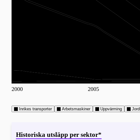
2000
2005
Inrikes transporter
Arbetsmaskiner
Uppvärming
Jord
Historiska utsläpp per sektor*