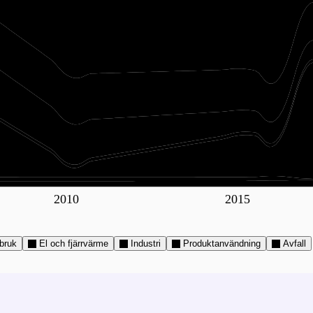
2010
2015
bruk
El och fjärrvärme
Industri
Produktanvändning
Avfall