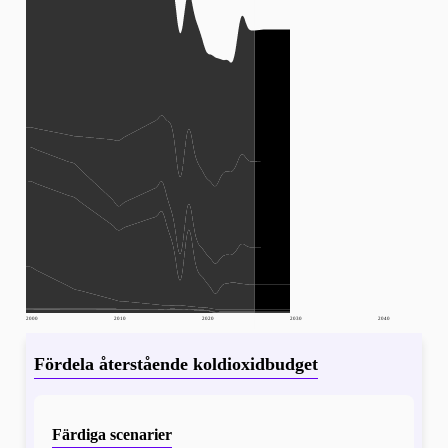
2000
2010
2020
2030
2040
Fördela återstående koldioxidbudget
Färdiga scenarier