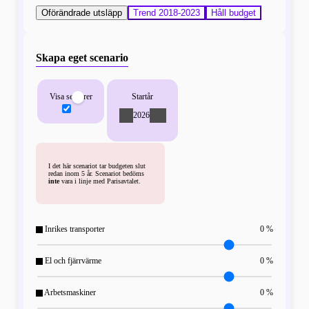
Oförändrade utsläpp
Trend 2018-2023
Håll budget
Skapa eget scenario
Visa sektorer
Startår
-
2026
+
I det här scenariot tar budgeten slut
redan inom 5 år. Scenariot bedöms
inte
vara i linje med Parisavtalet.
Inrikes transporter
0 %
El och fjärrvärme
0 %
Arbetsmaskiner
0 %