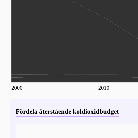
2000
2010
Fördela återstående koldioxidbudget