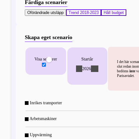
Färdiga scenarier
Oförändrade utsläpp
Trend 2018-2023
Håll budget
Skapa eget scenario
Visa sektorer
Startår
I det här scena
slut redan inom
2026
-
+
bedöms
inte
va
Parisavtalet.
Inrikes transporter
Arbetsmaskiner
Uppvärming