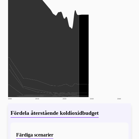
2000
2010
2020
2030
2040
Fördela återstående koldioxidbudget
Färdiga scenarier