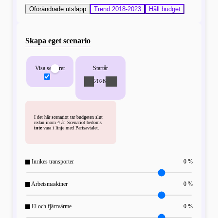
Oförändrade utsläpp
Trend 2018-2023
Håll budget
Skapa eget scenario
Visa sektorer
Startår
-
2026
+
I det här scenariot tar budgeten slut
redan inom 4 år. Scenariot bedöms
inte
vara i linje med Parisavtalet.
Inrikes transporter
0 %
Arbetsmaskiner
0 %
El och fjärrvärme
0 %