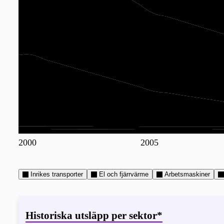
2000
2005
Inrikes transporter
El och fjärrvärme
Arbetsmaskiner
Historiska utsläpp per sektor*