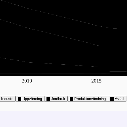
2010
2015
Industri
Uppvärming
Jordbruk
Produktanvändning
Avfall