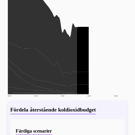
2000
2010
2020
2030
2040
Fördela återstående koldioxidbudget
Färdiga scenarier