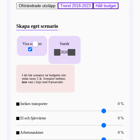
Oförändrade utsläpp
Trend 2018-2023
Håll budget
Skapa eget scenario
Visa sektorer
Startår
-
2026
+
I det här scenariot tar budgeten slut
redan inom 5 år. Scenariot bedöms
inte
vara i linje med Parisavtalet.
Inrikes transporter
0 %
El och fjärrvärme
0 %
Arbetsmaskiner
0 %