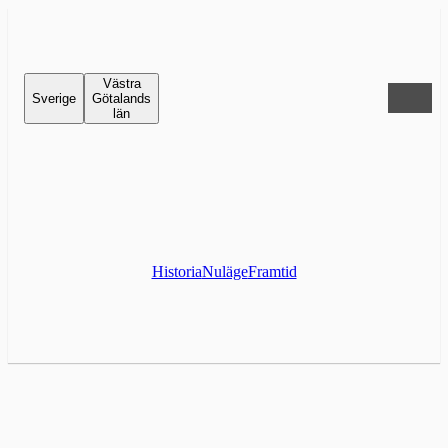
Västra
Sverige
Götalands
län
Historia
Nuläge
Framtid