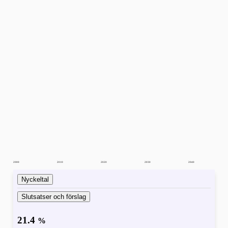
2000
2010
2020
2030
2040
Nyckeltal
Slutsatser och förslag
21.4
%