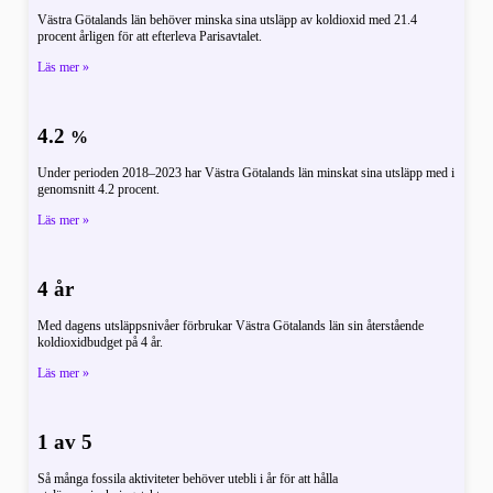
Västra Götalands län behöver minska sina utsläpp av koldioxid med 21.4
procent årligen för att efterleva Parisavtalet.
Läs mer »
4.2
%
Under perioden 2018–2023 har Västra Götalands län minskat sina utsläpp med i
genomsnitt 4.2 procent.
Läs mer »
4 år
Med dagens utsläppsnivåer förbrukar Västra Götalands län sin återstående
koldioxidbudget på 4 år.
Läs mer »
1 av 5
Så många fossila aktiviteter behöver utebli i år för att hålla